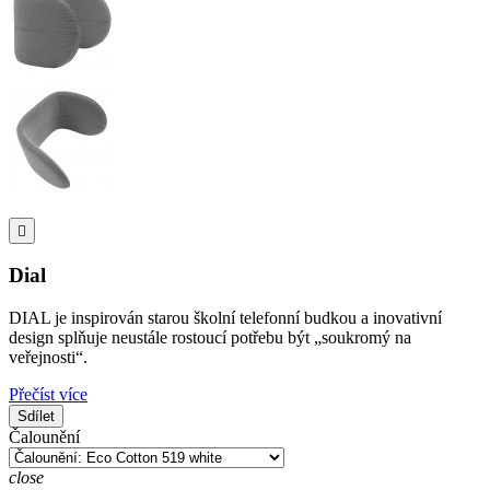

Dial
DIAL je inspirován starou školní telefonní budkou a inovativní
design splňuje neustále rostoucí potřebu být „soukromý na
veřejnosti“.
Přečíst více
Sdílet
Čalounění
close