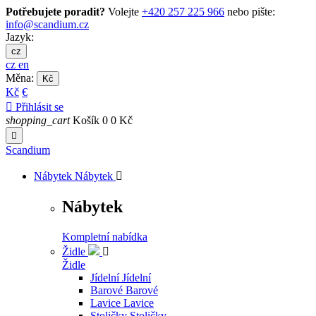
Potřebujete poradit?
Volejte
+420 257 225 966
nebo pište:
info@scandium.cz
Jazyk:
cz
cz
en
Měna:
Kč
Kč
€

Přihlásit se
shopping_cart
Košík
0
0 Kč

Scandium
Nábytek
Nábytek

Nábytek
Kompletní nabídka
Židle

Židle
Jídelní
Jídelní
Barové
Barové
Lavice
Lavice
Stoličky
Stoličky