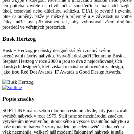
přes Skype s kolegou, FaceTime s milovanou osobou nebo prostě
jen potřeba zavřete na chvíli oči a soustřeďte se na nadcházející
úkol, cestování nebo důležitou schůzku. DIAL je zevnitř i zvenku
plně čalouněný, takže je měkký a příjemný a v závislosti na volbě
látky může být přizpůsoben tak, aby vyhovoval všem druhům
prostředí ve veřejných prostorách.
Busk Hertzog
Busk + Hertzog je dánský designérský tým známý svými
oceněnými návrhy nábytku. Vytvořili designéři Flemming Busk a
Stephan Hertzog v roce 2000 a jsou to dva z nejoceňovanějších
dánských designérů, kteří získali mezinárodní ocenění za design,
jako jsou Red Dot Awards, IF Awards a Good Design Awards.
Popis značky
SOFTLINE má za sebou dlouhou cestu od chvíle, kdy jsme začali
vyrábět nábytek v roce 1979. Stali jsme se mezinárodní značkou
vytvářením inovativního, ikonického a vysoce kvalitního nábytku a
naše moderní barevné vzory najdete po celém světě. Jedna věc se
však nezměnila: veškerý náš moderní čalouněný nábytek je stále