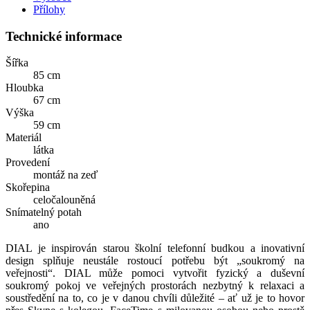
Přílohy
Technické informace
Šířka
85 cm
Hloubka
67 cm
Výška
59 cm
Materiál
látka
Provedení
montáž na zeď
Skořepina
celočalouněná
Snímatelný potah
ano
DIAL je inspirován starou školní telefonní budkou a inovativní
design splňuje neustále rostoucí potřebu být „soukromý na
veřejnosti“. DIAL může pomoci vytvořit fyzický a duševní
soukromý pokoj ve veřejných prostorách nezbytný k relaxaci a
soustředění na to, co je v danou chvíli důležité – ať už je to hovor