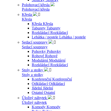
Polohovací křesla
Polohovací křesla
Křesla

Křesla
Křesla
Křesla
Taburety
Taburety
Rozkládací
Rozkládací
Lehátka / postele
Lehátka / postele
Sedací soupravy

Sedací soupravy
Pohovky
Pohovky
Rohové
Rohové
Modulární
Modulární
Rozkládací
Rozkládací
Stoly a stolky

Stoly a stolky
Konferenční
Konferenční
Odkládací
Odkládací
Jídelní
Jídelní
Ostatní
Ostatní
Úložný nábytek

Úložný nábytek
Komody
Komody