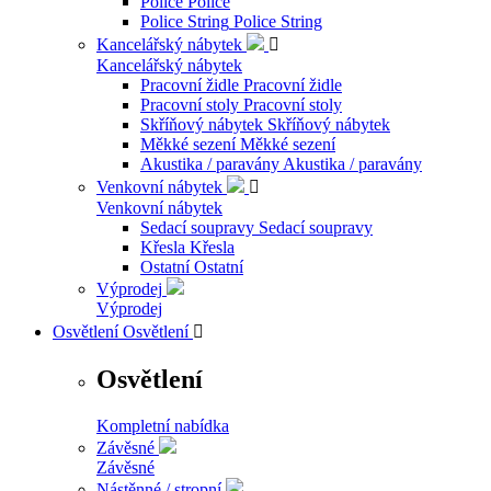
Police
Police
Police String
Police String
Kancelářský nábytek

Kancelářský nábytek
Pracovní židle
Pracovní židle
Pracovní stoly
Pracovní stoly
Skříňový nábytek
Skříňový nábytek
Měkké sezení
Měkké sezení
Akustika / paravány
Akustika / paravány
Venkovní nábytek

Venkovní nábytek
Sedací soupravy
Sedací soupravy
Křesla
Křesla
Ostatní
Ostatní
Výprodej
Výprodej
Osvětlení
Osvětlení

Osvětlení
Kompletní nabídka
Závěsné
Závěsné
Nástěnné / stropní