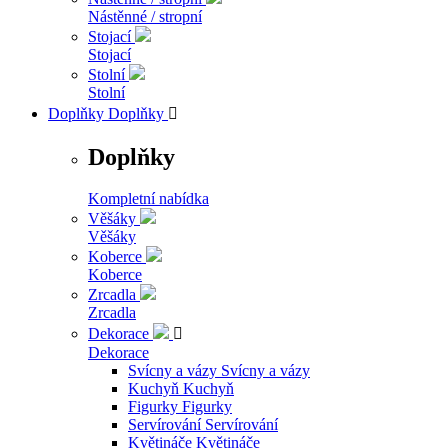
Nástěnné / stropní
Stojací
Stojací
Stolní
Stolní
Doplňky
Doplňky

Doplňky
Kompletní nabídka
Věšáky
Věšáky
Koberce
Koberce
Zrcadla
Zrcadla
Dekorace

Dekorace
Svícny a vázy
Svícny a vázy
Kuchyň
Kuchyň
Figurky
Figurky
Servírování
Servírování
Květináče
Květináče