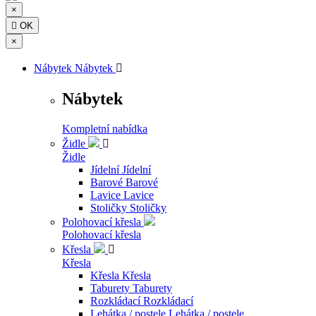
×

OK
×
Nábytek
Nábytek

Nábytek
Kompletní nabídka
Židle

Židle
Jídelní
Jídelní
Barové
Barové
Lavice
Lavice
Stoličky
Stoličky
Polohovací křesla
Polohovací křesla
Křesla

Křesla
Křesla
Křesla
Taburety
Taburety
Rozkládací
Rozkládací
Lehátka / postele
Lehátka / postele