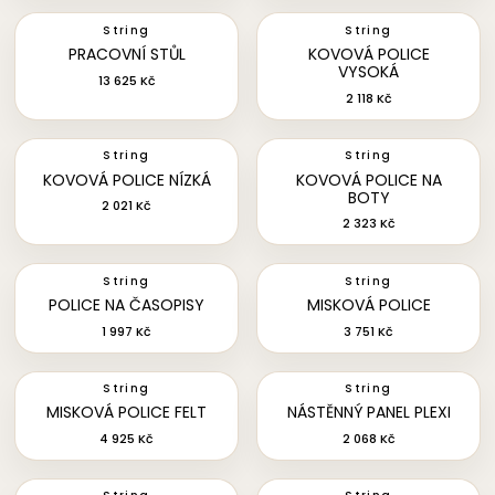
String
String
VÍCE BAREV
PRACOVNÍ STŮL
KOVOVÁ POLICE
VYSOKÁ
Cena
13 625 Kč
Cena
2 118 Kč
String
String
KOVOVÁ POLICE NÍZKÁ
KOVOVÁ POLICE NA
BOTY
Cena
2 021 Kč
Cena
2 323 Kč
String
String
POLICE NA ČASOPISY
MISKOVÁ POLICE
Cena
Cena
1 997 Kč
3 751 Kč
String
String
MISKOVÁ POLICE FELT
NÁSTĚNNÝ PANEL PLEXI
Cena
Cena
4 925 Kč
2 068 Kč