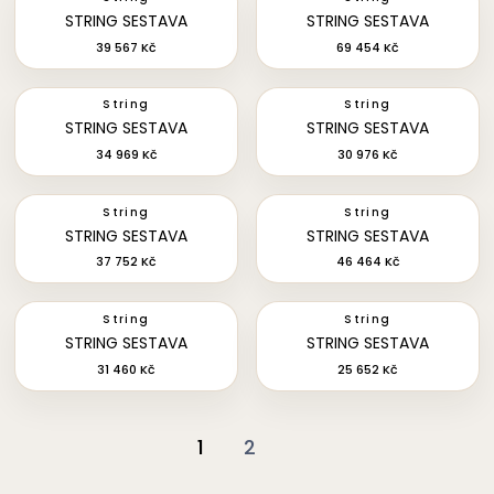
STRING SESTAVA
STRING SESTAVA
VÍCE BAREV
Cena
Cena
39 567 Kč
69 454 Kč
String
String
SHOWROOM
STRING SESTAVA
STRING SESTAVA
VÍCE BAREV
Cena
Cena
34 969 Kč
30 976 Kč
String
String
SHOWROOM
STRING SESTAVA
STRING SESTAVA
VÍCE BAREV
Cena
Cena
37 752 Kč
46 464 Kč
String
String
SHOWROOM
STRING SESTAVA
STRING SESTAVA
VÍCE BAREV
Cena
Cena
31 460 Kč
25 652 Kč
DALŠÍ
1
2