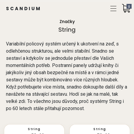
0
SCANDIUM
Značky
String
Variabilní policový systém určený k ukotvení na zeď, s
odlehčenou strukturou, ale velmi stabilní. Snadno se
sestaví a kdykoliv se jednoduše přestaví dle Vašich
momentálních potřeb. Postranní panely udržují knihy či
jakýkoliv jiný obsah bezpečně na místě a v rámci jedné
sestavy může být kombinováno více různých hloubek.
Když potřebujete více místa, snadno dokoupíte další díly a
navážete na stávající sestavu. Hodí se jak na malé, tak
velké zdi. To všechno jsou důvody, proč systémy String i
po 60 letech stále přitahují pozornost.
String
String
SHOWROOM