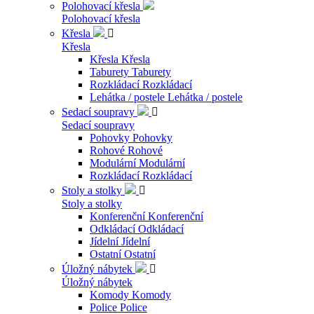
Polohovací křesla
Polohovací křesla
Křesla

Křesla
Křesla
Křesla
Taburety
Taburety
Rozkládací
Rozkládací
Lehátka / postele
Lehátka / postele
Sedací soupravy

Sedací soupravy
Pohovky
Pohovky
Rohové
Rohové
Modulární
Modulární
Rozkládací
Rozkládací
Stoly a stolky

Stoly a stolky
Konferenční
Konferenční
Odkládací
Odkládací
Jídelní
Jídelní
Ostatní
Ostatní
Úložný nábytek

Úložný nábytek
Komody
Komody
Police
Police