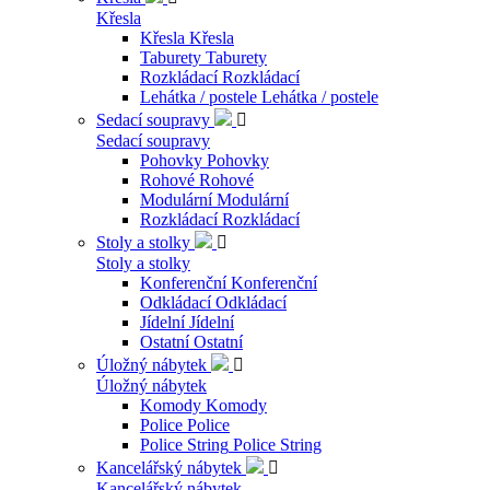
Křesla
Křesla
Křesla
Taburety
Taburety
Rozkládací
Rozkládací
Lehátka / postele
Lehátka / postele
Sedací soupravy

Sedací soupravy
Pohovky
Pohovky
Rohové
Rohové
Modulární
Modulární
Rozkládací
Rozkládací
Stoly a stolky

Stoly a stolky
Konferenční
Konferenční
Odkládací
Odkládací
Jídelní
Jídelní
Ostatní
Ostatní
Úložný nábytek

Úložný nábytek
Komody
Komody
Police
Police
Police String
Police String
Kancelářský nábytek

Kancelářský nábytek