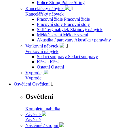
Police String
Police String
Kancelářský nábytek

Kancelářský nábytek
Pracovní židle
Pracovní židle
Pracovní stoly
Pracovní stoly
Skříňový nábytek
Skříňový nábytek
Měkké sezení
Měkké sezení
Akustika / paravány
Akustika / paravány
Venkovní nábytek

Venkovní nábytek
Sedací soupravy
Sedací soupravy
Křesla
Křesla
Ostatní
Ostatní
Výprodej
Výprodej
Osvětlení
Osvětlení

Osvětlení
Kompletní nabídka
Závěsné
Závěsné
Nástěnné / stropní