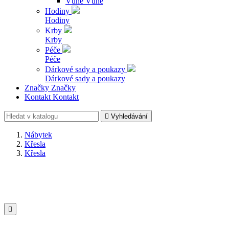
Vůně
Vůně
Hodiny
Hodiny
Krby
Krby
Péče
Péče
Dárkové sady a poukazy
Dárkové sady a poukazy
Značky
Značky
Kontakt
Kontakt

Vyhledávání
Nábytek
Křesla
Křesla
