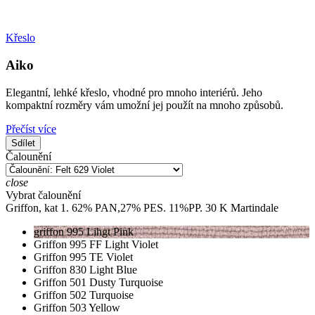
Křeslo
Aiko
Elegantní, lehké křeslo, vhodné pro mnoho interiérů. Jeho
kompaktní rozměry vám umožní jej použít na mnoho způsobů.
Přečíst více
Sdílet
Čalounění
close
Vybrat čalounění
Griffon, kat 1. 62% PAN,27% PES. 11%PP. 30 K Martindale
griffon 995 Lihgt Pink
Griffon 995 FF Light Violet
Griffon 995 TE Violet
Griffon 830 Light Blue
Griffon 501 Dusty Turquoise
Griffon 502 Turquoise
Griffon 503 Yellow