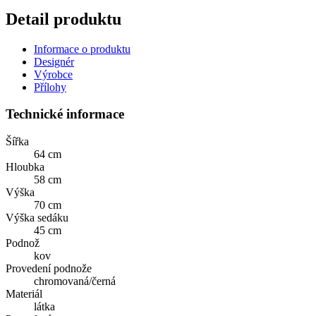
Detail produktu
Informace o produktu
Designér
Výrobce
Přílohy
Technické informace
Šířka
64 cm
Hloubka
58 cm
Výška
70 cm
Výška sedáku
45 cm
Podnož
kov
Provedení podnože
chromovaná/černá
Materiál
látka