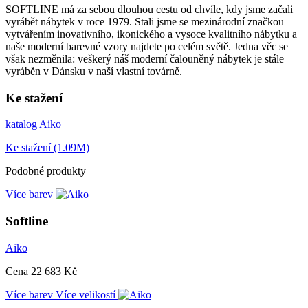
SOFTLINE má za sebou dlouhou cestu od chvíle, kdy jsme začali
vyrábět nábytek v roce 1979. Stali jsme se mezinárodní značkou
vytvářením inovativního, ikonického a vysoce kvalitního nábytku a
naše moderní barevné vzory najdete po celém světě. Jedna věc se
však nezměnila: veškerý náš moderní čalouněný nábytek je stále
vyráběn v Dánsku v naší vlastní továrně.
Ke stažení
katalog Aiko
Ke stažení (1.09M)
Podobné produkty
Více barev
Softline
Aiko
Cena
22 683 Kč
Více barev
Více velikostí