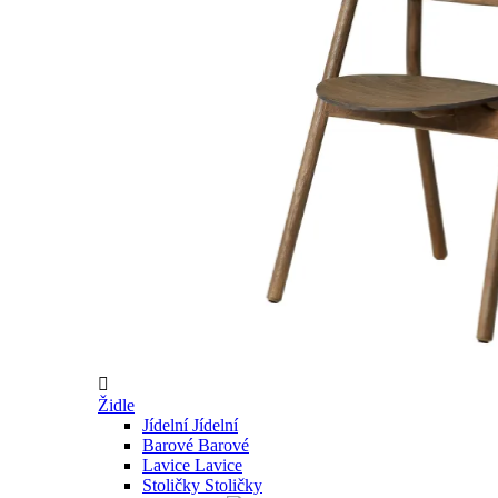

Židle
Jídelní
Jídelní
Barové
Barové
Lavice
Lavice
Stoličky
Stoličky