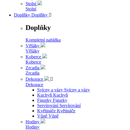
Stolní
Stolní
Doplňky
Doplňky

Doplňky
Kompletní nabídka
Věšáky
Věšáky
Koberce
Koberce
Zrcadla
Zrcadla
Dekorace

Dekorace
Svícny a vázy
Svícny a vázy
Kuchyň
Kuchyň
Figurky
Figurky
Servírování
Servírování
Květináče
Květináče
Vůně
Vůně
Hodiny
Hodiny