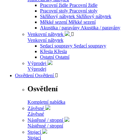
Pracovní židle
Pracovní židle
Pracovní stoly
Pracovní stoly
Skříňový nábytek
Skříňový nábytek
Měkké sezení
Měkké sezení
Akustika / paravány
Akustika / paravány
Venkovní nábytek

Venkovní nábytek
Sedací soupravy
Sedací soupravy
Křesla
Křesla
Ostatní
Ostatní
Výprodej
Výprodej
Osvětlení
Osvětlení

Osvětlení
Kompletní nabídka
Závěsné
Závěsné
Nástěnné / stropní
Nástěnné / stropní
Stojací
Stojací