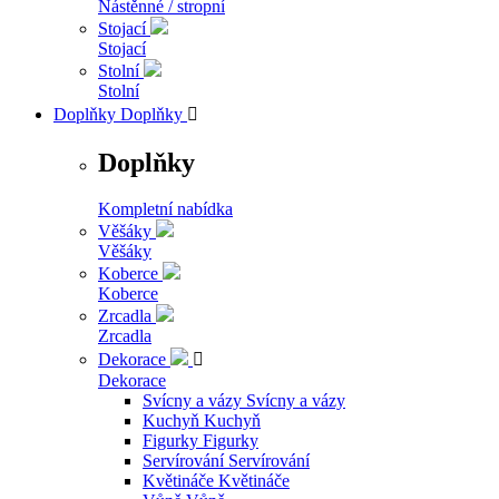
Nástěnné / stropní
Stojací
Stojací
Stolní
Stolní
Doplňky
Doplňky

Doplňky
Kompletní nabídka
Věšáky
Věšáky
Koberce
Koberce
Zrcadla
Zrcadla
Dekorace

Dekorace
Svícny a vázy
Svícny a vázy
Kuchyň
Kuchyň
Figurky
Figurky
Servírování
Servírování
Květináče
Květináče