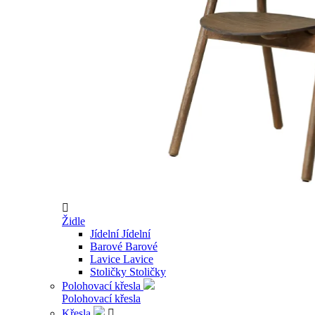

Židle
Jídelní
Jídelní
Barové
Barové
Lavice
Lavice
Stoličky
Stoličky
Polohovací křesla
Polohovací křesla
Křesla
