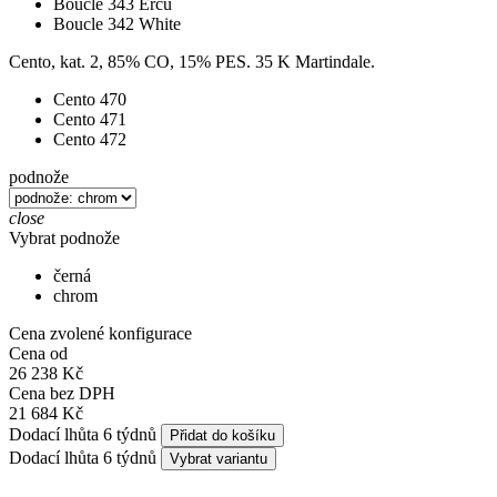
Boucle 343 Ercu
Boucle 342 White
Cento, kat. 2, 85% CO, 15% PES. 35 K Martindale.
Cento 470
Cento 471
Cento 472
podnože
close
Vybrat podnože
černá
chrom
Cena zvolené konfigurace
Cena od
26 238 Kč
Cena bez DPH
21 684 Kč
Dodací lhůta 6 týdnů
Přidat do košíku
Dodací lhůta 6 týdnů
Vybrat variantu