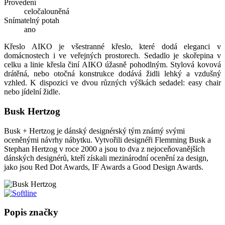
Provedení
celočalouněná
Snímatelný potah
ano
Křeslo AIKO je všestranné křeslo, které dodá eleganci v
domácnostech i ve veřejných prostorech. Sedadlo je skořepina v
celku a linie křesla činí AIKO úžasně pohodlným. Stylová kovová
drátěná, nebo otočná konstrukce dodává židli lehký a vzdušný
vzhled. K dispozici ve dvou různých výškách sedadel: easy chair
nebo jídelní židle.
Busk Hertzog
Busk + Hertzog je dánský designérský tým známý svými
oceněnými návrhy nábytku. Vytvořili designéři Flemming Busk a
Stephan Hertzog v roce 2000 a jsou to dva z nejoceňovanějších
dánských designérů, kteří získali mezinárodní ocenění za design,
jako jsou Red Dot Awards, IF Awards a Good Design Awards.
Popis značky