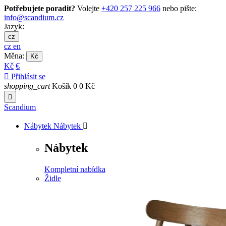
Potřebujete poradit?
Volejte
+420 257 225 966
nebo pište:
info@scandium.cz
Jazyk:
cz
cz
en
Měna:
Kč
Kč
€

Přihlásit se
shopping_cart
Košík
0
0 Kč

Scandium
Nábytek
Nábytek

Nábytek
Kompletní nabídka
Židle