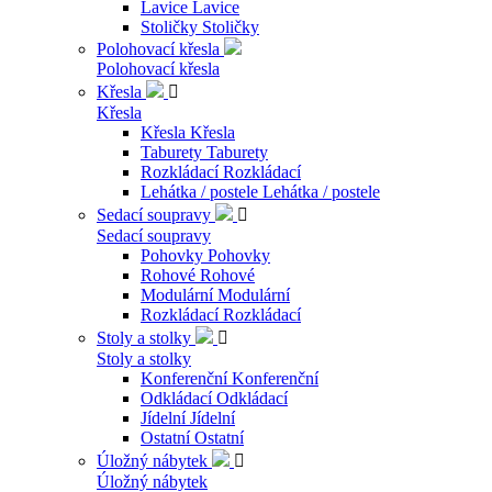
Lavice
Lavice
Stoličky
Stoličky
Polohovací křesla
Polohovací křesla
Křesla

Křesla
Křesla
Křesla
Taburety
Taburety
Rozkládací
Rozkládací
Lehátka / postele
Lehátka / postele
Sedací soupravy

Sedací soupravy
Pohovky
Pohovky
Rohové
Rohové
Modulární
Modulární
Rozkládací
Rozkládací
Stoly a stolky

Stoly a stolky
Konferenční
Konferenční
Odkládací
Odkládací
Jídelní
Jídelní
Ostatní
Ostatní
Úložný nábytek

Úložný nábytek