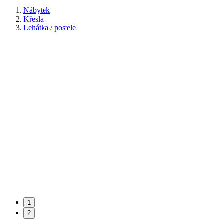
Nábytek
Křesla
Lehátka / postele
1
2