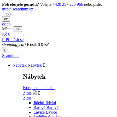
Potřebujete poradit?
Volejte
+420 257 225 966
nebo pište:
info@scandium.cz
Jazyk:
cz
cz
en
Měna:
Kč
Kč
€

Přihlásit se
shopping_cart
Košík
0
0 Kč

Scandium
Nábytek
Nábytek

Nábytek
Kompletní nabídka
Židle

Židle
Jídelní
Jídelní
Barové
Barové
Lavice
Lavice
Stoličky
Stoličky