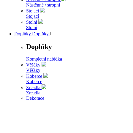
Nástěnné / stropní
Stojací
Stojací
Stolní
Stolní
Doplňky
Doplňky

Doplňky
Kompletní nabídka
Věšáky
Věšáky
Koberce
Koberce
Zrcadla
Zrcadla
Dekorace