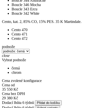
Boucle 344 Anthracite
Boucle 346 Mocha
Boucle 343 Ercu
Boucle 342 White
Cento, kat. 2, 85% CO, 15% PES. 35 K Martindale.
Cento 470
Cento 471
Cento 472
podnože
close
Vybrat podnože
černá
chrom
Cena zvolené konfigurace
Cena od
35 550 Kč
Cena bez DPH
29 380 Kč
Dodací lhůta 6 týdnů
Přidat do košíku
Dodací lhůta 6 týdnů
Vybrat variantu