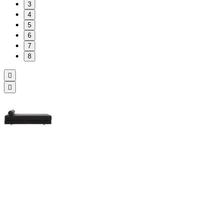
3
4
5
6
7
8

