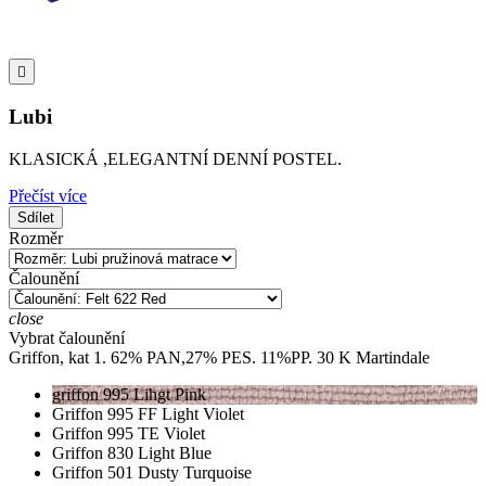

Lubi
KLASICKÁ ,ELEGANTNÍ DENNÍ POSTEL.
Přečíst více
Sdílet
Rozměr
Čalounění
close
Vybrat čalounění
Griffon, kat 1. 62% PAN,27% PES. 11%PP. 30 K Martindale
griffon 995 Lihgt Pink
Griffon 995 FF Light Violet
Griffon 995 TE Violet
Griffon 830 Light Blue
Griffon 501 Dusty Turquoise