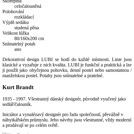
Skořepina
celočalouněná
Polohování
rozkládací
Výplň sedáku
studená pěna
Velikost lůžka
80/160x200 cm
Snímatelný potah
ano
Dekorativní design LUBI se hodí do každé místnosti. Linie jsou
klasické a vyzařuje z nich kvalita. LUBI je funkční a praktická a lze
ji použít jako obyčejnou pohovku, denní postel nebo samostatnou /
manželskou postel. Potahy jsou snímatelné a pratelné.
Kurt Brandt
1935 - 1997. Všestranný dánský designér, původně vyučený jako
sedlář/čalouník.
Iniciátor a vynalézavý designér pro řadu společností, převážně v
nábytkářském průmyslu. Jeho návrhy jsou všestranné, vždy moderní
a prodávají se po celém světě.