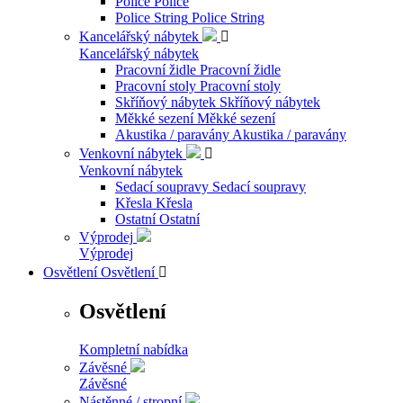
Police
Police
Police String
Police String
Kancelářský nábytek

Kancelářský nábytek
Pracovní židle
Pracovní židle
Pracovní stoly
Pracovní stoly
Skříňový nábytek
Skříňový nábytek
Měkké sezení
Měkké sezení
Akustika / paravány
Akustika / paravány
Venkovní nábytek

Venkovní nábytek
Sedací soupravy
Sedací soupravy
Křesla
Křesla
Ostatní
Ostatní
Výprodej
Výprodej
Osvětlení
Osvětlení

Osvětlení
Kompletní nabídka
Závěsné
Závěsné
Nástěnné / stropní