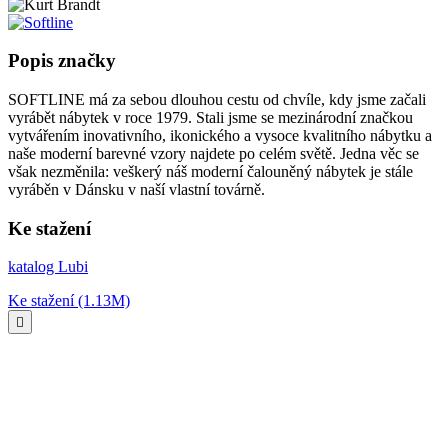
Popis značky
SOFTLINE má za sebou dlouhou cestu od chvíle, kdy jsme začali
vyrábět nábytek v roce 1979. Stali jsme se mezinárodní značkou
vytvářením inovativního, ikonického a vysoce kvalitního nábytku a
naše moderní barevné vzory najdete po celém světě. Jedna věc se
však nezměnila: veškerý náš moderní čalouněný nábytek je stále
vyráběn v Dánsku v naší vlastní továrně.
Ke stažení
katalog Lubi
Ke stažení (1.13M)
