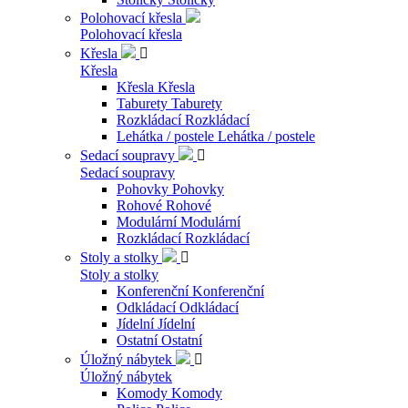
Polohovací křesla
Polohovací křesla
Křesla

Křesla
Křesla
Křesla
Taburety
Taburety
Rozkládací
Rozkládací
Lehátka / postele
Lehátka / postele
Sedací soupravy

Sedací soupravy
Pohovky
Pohovky
Rohové
Rohové
Modulární
Modulární
Rozkládací
Rozkládací
Stoly a stolky

Stoly a stolky
Konferenční
Konferenční
Odkládací
Odkládací
Jídelní
Jídelní
Ostatní
Ostatní
Úložný nábytek

Úložný nábytek
Komody
Komody