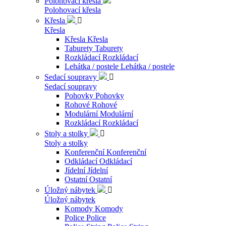
Polohovací křesla
Polohovací křesla
Křesla

Křesla
Křesla
Křesla
Taburety
Taburety
Rozkládací
Rozkládací
Lehátka / postele
Lehátka / postele
Sedací soupravy

Sedací soupravy
Pohovky
Pohovky
Rohové
Rohové
Modulární
Modulární
Rozkládací
Rozkládací
Stoly a stolky

Stoly a stolky
Konferenční
Konferenční
Odkládací
Odkládací
Jídelní
Jídelní
Ostatní
Ostatní
Úložný nábytek

Úložný nábytek
Komody
Komody
Police
Police