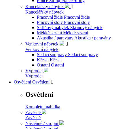
Police String
Police String
Kancelářský nábytek

Kancelářský nábytek
Pracovní židle
Pracovní židle
Pracovní stoly
Pracovní stoly
Skříňový nábytek
Skříňový nábytek
Měkké sezení
Měkké sezení
Akustika / paravány
Akustika / paravány
Venkovní nábytek

Venkovní nábytek
Sedací soupravy
Sedací soupravy
Křesla
Křesla
Ostatní
Ostatní
Výprodej
Výprodej
Osvětlení
Osvětlení

Osvětlení
Kompletní nabídka
Závěsné
Závěsné
Nástěnné / stropní
Nástěnné / stropní