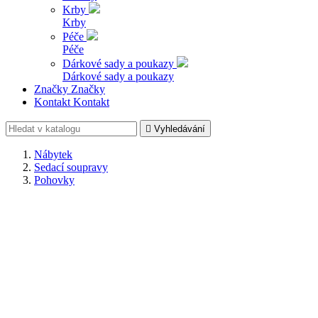
Krby
Krby
Péče
Péče
Dárkové sady a poukazy
Dárkové sady a poukazy
Značky
Značky
Kontakt
Kontakt

Vyhledávání
Nábytek
Sedací soupravy
Pohovky