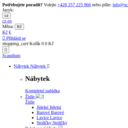
Potřebujete poradit?
Volejte
+420 257 225 966
nebo pište:
info@sc
Jazyk:
cz
cz
en
Měna:
Kč
Kč
€

Přihlásit se
shopping_cart
Košík
0
0 Kč

Scandium
Nábytek
Nábytek

Nábytek
Kompletní nabídka
Židle

Židle
Jídelní
Jídelní
Barové
Barové
Lavice
Lavice
Stoličky
Stoličky