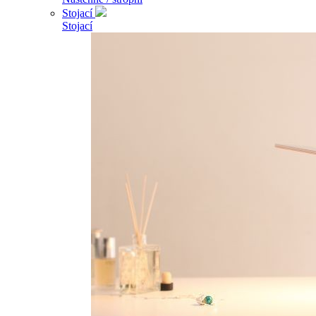
Stojací
Stojací