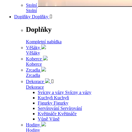
Stolní
Stolní
Doplňky
Doplňky

Doplňky
Kompletní nabídka
Věšáky
Věšáky
Koberce
Koberce
Zrcadla
Zrcadla
Dekorace

Dekorace
Svícny a vázy
Svícny a vázy
Kuchyň
Kuchyň
Figurky
Figurky
Servírování
Servírování
Květináče
Květináče
Vůně
Vůně
Hodiny
Hodiny