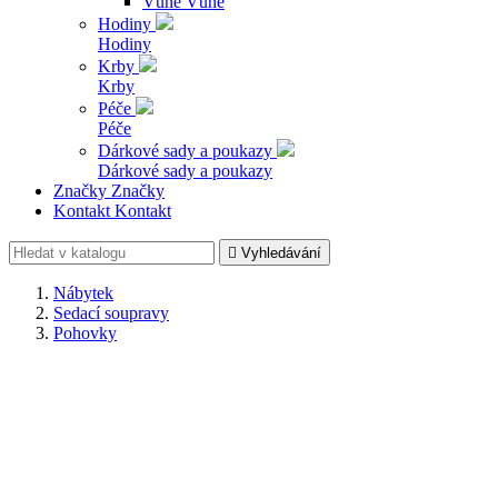
Vůně
Vůně
Hodiny
Hodiny
Krby
Krby
Péče
Péče
Dárkové sady a poukazy
Dárkové sady a poukazy
Značky
Značky
Kontakt
Kontakt

Vyhledávání
Nábytek
Sedací soupravy
Pohovky