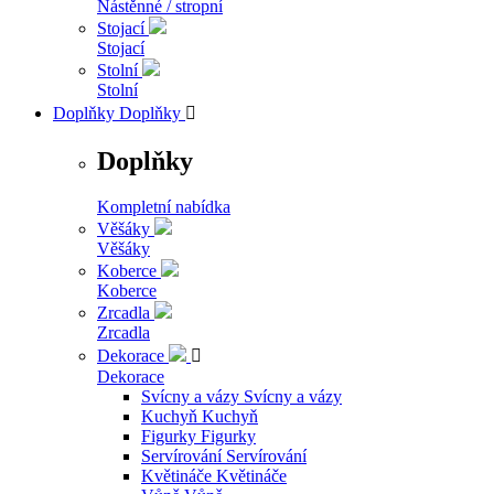
Nástěnné / stropní
Stojací
Stojací
Stolní
Stolní
Doplňky
Doplňky

Doplňky
Kompletní nabídka
Věšáky
Věšáky
Koberce
Koberce
Zrcadla
Zrcadla
Dekorace

Dekorace
Svícny a vázy
Svícny a vázy
Kuchyň
Kuchyň
Figurky
Figurky
Servírování
Servírování
Květináče
Květináče