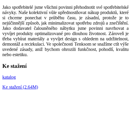
Jako spotřebitelé jsme všichni povinni přehodnotit své spotřebitelské
návyky. Naše kolektivní vůle upřednostňovat nákup produktů, které
si chceme ponechat v průběhu času, je zásadní, protože je to
nejúčinnější způsob, jak minimalizovat spotřebu zdrojů a znečištění.
Jako dodavatel čalouněného nábytku jsme povinni navrhovat a
vyvíjet produkty optimalizované pro dlouhou životnost. Zároveň je
třeba vybírat materiály a vyvíjet design s ohledem na udržitelnost,
demontáž a recirkulaci. Ve společnosti Tenksom se snažíme ctít výše
uvedené zásady, aniž bychom ohrozili funkčnost, pohodlí, kvalitu
nebo estetiku.
Ke stažení
katalog
Ke stažení (2.64M)