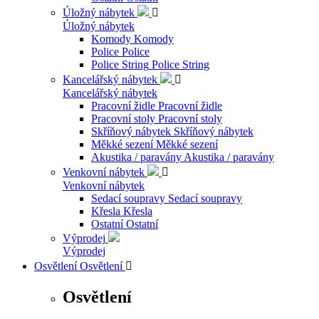
Úložný nábytek

Úložný nábytek
Komody
Komody
Police
Police
Police String
Police String
Kancelářský nábytek

Kancelářský nábytek
Pracovní židle
Pracovní židle
Pracovní stoly
Pracovní stoly
Skříňový nábytek
Skříňový nábytek
Měkké sezení
Měkké sezení
Akustika / paravány
Akustika / paravány
Venkovní nábytek

Venkovní nábytek
Sedací soupravy
Sedací soupravy
Křesla
Křesla
Ostatní
Ostatní
Výprodej
Výprodej
Osvětlení
Osvětlení

Osvětlení