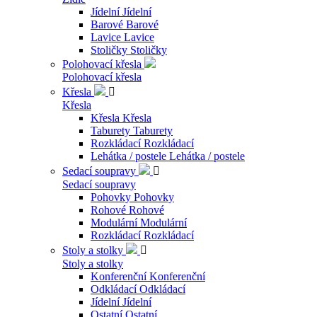
Jídelní
Jídelní
Barové
Barové
Lavice
Lavice
Stoličky
Stoličky
Polohovací křesla
Polohovací křesla
Křesla

Křesla
Křesla
Křesla
Taburety
Taburety
Rozkládací
Rozkládací
Lehátka / postele
Lehátka / postele
Sedací soupravy

Sedací soupravy
Pohovky
Pohovky
Rohové
Rohové
Modulární
Modulární
Rozkládací
Rozkládací
Stoly a stolky

Stoly a stolky
Konferenční
Konferenční
Odkládací
Odkládací
Jídelní
Jídelní
Ostatní
Ostatní