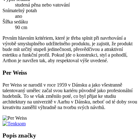
studená pěna nebo vatování
Snímatelný potah
ano
Šířka sedáku
90 cm
Prvním hlavním kritériem, které je třeba splnit při navrhování a
výrobě smysluplného udržitelného produktu, je zajistit, že produkt
bude mít určitý stupeň jedinečnosti, přesvědčivou a atraktivní
estetiku a funkční profil. Pokud jde o konstrukci, styl a pohodlí,
Arthon je navržen tak, aby respektoval výše uvedené.
Per Weiss
Per Weiss se narodil v roce 1959 v Dánsku a jako všestranně
talentovaný umělec začal svou kariéru původně jako profesionální
hudebník. To se však změnilo poté, co byl přijat ke studiu
architektury na univerzitě v Aarhu v Dánsku, neboť od té doby svou
kreativitu zaměřil výhradně na tvorbu svých návrhů.
Popis značky