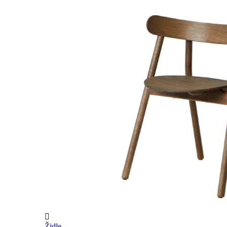

Židle