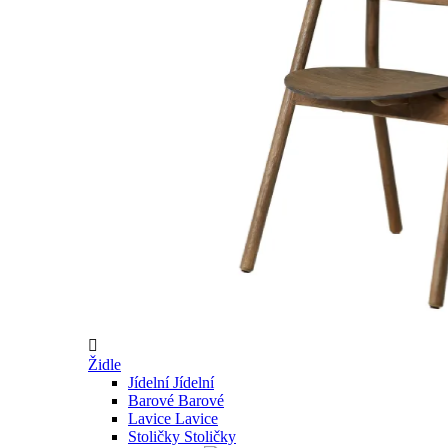

Židle
Jídelní
Jídelní
Barové
Barové
Lavice
Lavice
Stoličky
Stoličky