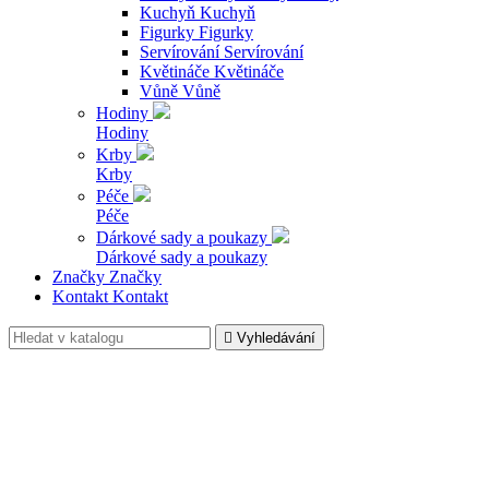
Kuchyň
Kuchyň
Figurky
Figurky
Servírování
Servírování
Květináče
Květináče
Vůně
Vůně
Hodiny
Hodiny
Krby
Krby
Péče
Péče
Dárkové sady a poukazy
Dárkové sady a poukazy
Značky
Značky
Kontakt
Kontakt

Vyhledávání