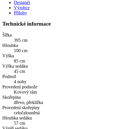
Designér
Výrobce
Přílohy
Technické informace
Šířka
395 cm
Hloubka
100 cm
Výška
85 cm
Výška sedáku
45 cm
Podnož
4 nohy
Provedení podnože
Kovový rám
Skořepina
dřevo, překližka
Provedení skořepiny
celočalouněná
Hloubka sedáku
57 cm
Výplň sedáku