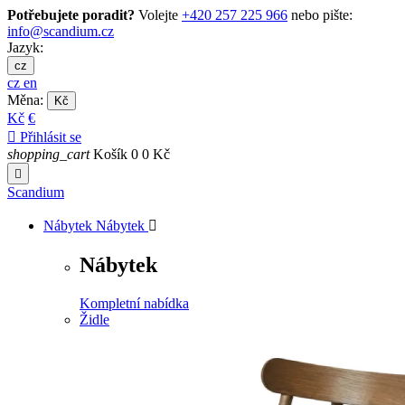
Potřebujete poradit?
Volejte
+420 257 225 966
nebo pište:
info@scandium.cz
Jazyk:
cz
cz
en
Měna:
Kč
Kč
€

Přihlásit se
shopping_cart
Košík
0
0 Kč

Scandium
Nábytek
Nábytek

Nábytek
Kompletní nabídka
Židle