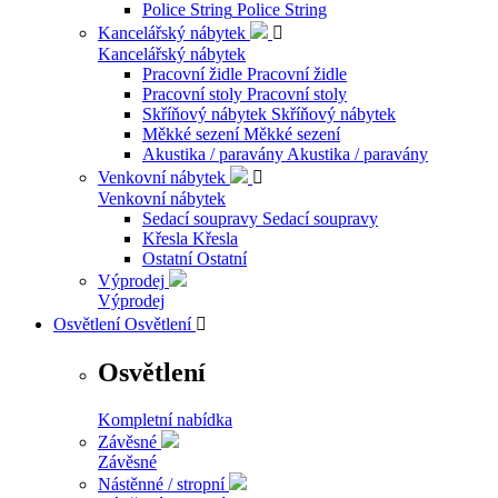
Police String
Police String
Kancelářský nábytek

Kancelářský nábytek
Pracovní židle
Pracovní židle
Pracovní stoly
Pracovní stoly
Skříňový nábytek
Skříňový nábytek
Měkké sezení
Měkké sezení
Akustika / paravány
Akustika / paravány
Venkovní nábytek

Venkovní nábytek
Sedací soupravy
Sedací soupravy
Křesla
Křesla
Ostatní
Ostatní
Výprodej
Výprodej
Osvětlení
Osvětlení

Osvětlení
Kompletní nabídka
Závěsné
Závěsné
Nástěnné / stropní