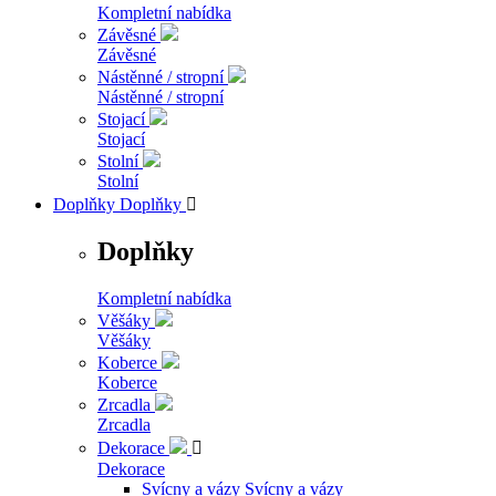
Kompletní nabídka
Závěsné
Závěsné
Nástěnné / stropní
Nástěnné / stropní
Stojací
Stojací
Stolní
Stolní
Doplňky
Doplňky

Doplňky
Kompletní nabídka
Věšáky
Věšáky
Koberce
Koberce
Zrcadla
Zrcadla
Dekorace

Dekorace
Svícny a vázy
Svícny a vázy