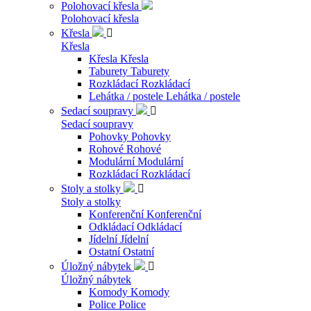
Polohovací křesla
Polohovací křesla
Křesla

Křesla
Křesla
Křesla
Taburety
Taburety
Rozkládací
Rozkládací
Lehátka / postele
Lehátka / postele
Sedací soupravy

Sedací soupravy
Pohovky
Pohovky
Rohové
Rohové
Modulární
Modulární
Rozkládací
Rozkládací
Stoly a stolky

Stoly a stolky
Konferenční
Konferenční
Odkládací
Odkládací
Jídelní
Jídelní
Ostatní
Ostatní
Úložný nábytek

Úložný nábytek
Komody
Komody
Police
Police