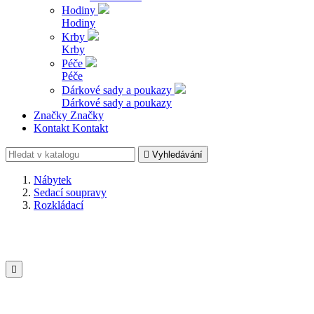
Hodiny
Hodiny
Krby
Krby
Péče
Péče
Dárkové sady a poukazy
Dárkové sady a poukazy
Značky
Značky
Kontakt
Kontakt

Vyhledávání
Nábytek
Sedací soupravy
Rozkládací
