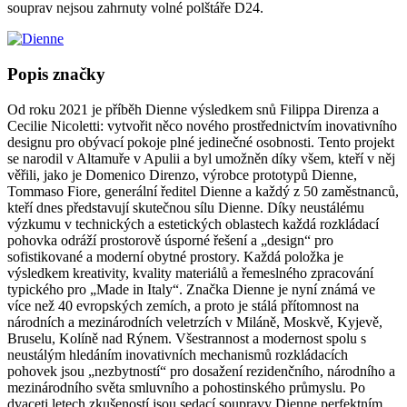
souprav nejsou zahrnuty volné polštáře D24.
Popis značky
Od roku 2021 je příběh Dienne výsledkem snů Filippa Direnza a
Cecilie Nicoletti: vytvořit něco nového prostřednictvím inovativního
designu pro obývací pokoje plné jedinečné osobnosti. Tento projekt
se narodil v Altamuře v Apulii a byl umožněn díky všem, kteří v něj
věřili, jako je Domenico Direnzo, výrobce prototypů Dienne,
Tommaso Fiore, generální ředitel Dienne a každý z 50 zaměstnanců,
kteří dnes představují skutečnou sílu Dienne. Díky neustálému
výzkumu v technických a estetických oblastech každá rozkládací
pohovka odráží prostorově úsporné řešení a „design“ pro
sofistikované a moderní obytné prostory. Každá položka je
výsledkem kreativity, kvality materiálů a řemeslného zpracování
typického pro „Made in Italy“. Značka Dienne je nyní známá ve
více než 40 evropských zemích, a proto je stálá přítomnost na
národních a mezinárodních veletrzích v Miláně, Moskvě, Kyjevě,
Bruselu, Kolíně nad Rýnem. Všestrannost a modernost spolu s
neustálým hledáním inovativních mechanismů rozkládacích
pohovek jsou „nezbytností“ pro dosažení rezidenčního, národního a
mezinárodního světa smluvního a pohostinského průmyslu. Po
dvaceti letech zkušeností jsou sedací soupravy Dienne perfektním