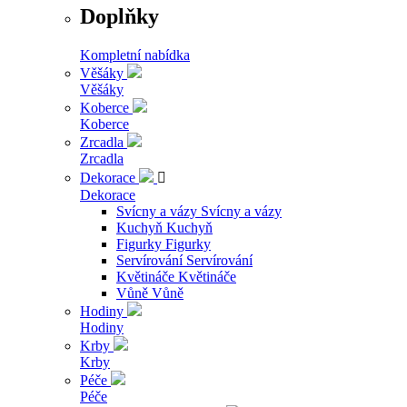
Doplňky
Kompletní nabídka
Věšáky
Věšáky
Koberce
Koberce
Zrcadla
Zrcadla
Dekorace

Dekorace
Svícny a vázy
Svícny a vázy
Kuchyň
Kuchyň
Figurky
Figurky
Servírování
Servírování
Květináče
Květináče
Vůně
Vůně
Hodiny
Hodiny
Krby
Krby
Péče
Péče