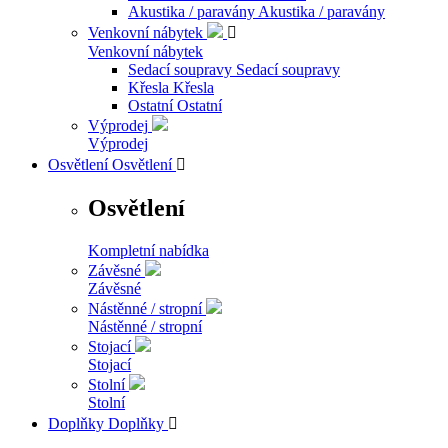
Akustika / paravány
Akustika / paravány
Venkovní nábytek

Venkovní nábytek
Sedací soupravy
Sedací soupravy
Křesla
Křesla
Ostatní
Ostatní
Výprodej
Výprodej
Osvětlení
Osvětlení

Osvětlení
Kompletní nabídka
Závěsné
Závěsné
Nástěnné / stropní
Nástěnné / stropní
Stojací
Stojací
Stolní
Stolní
Doplňky
Doplňky
