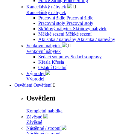
Police String
Police String
Kancelářský nábytek

Kancelářský nábytek
Pracovní židle
Pracovní židle
Pracovní stoly
Pracovní stoly
Skříňový nábytek
Skříňový nábytek
Měkké sezení
Měkké sezení
Akustika / paravány
Akustika / paravány
Venkovní nábytek

Venkovní nábytek
Sedací soupravy
Sedací soupravy
Křesla
Křesla
Ostatní
Ostatní
Výprodej
Výprodej
Osvětlení
Osvětlení

Osvětlení
Kompletní nabídka
Závěsné
Závěsné
Nástěnné / stropní
Nástěnné / stropní