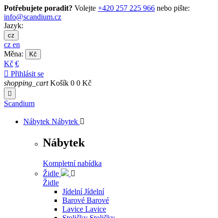
Potřebujete poradit?
Volejte
+420 257 225 966
nebo pište:
info@scandium.cz
Jazyk:
cz
cz
en
Měna:
Kč
Kč
€

Přihlásit se
shopping_cart
Košík
0
0 Kč

Scandium
Nábytek
Nábytek

Nábytek
Kompletní nabídka
Židle

Židle
Jídelní
Jídelní
Barové
Barové
Lavice
Lavice
Stoličky
Stoličky