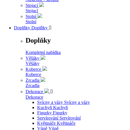
Stojací
Stojací
Stolní
Stolní
Doplňky
Doplňky

Doplňky
Kompletní nabídka
Věšáky
Věšáky
Koberce
Koberce
Zrcadla
Zrcadla
Dekorace

Dekorace
Svícny a vázy
Svícny a vázy
Kuchyň
Kuchyň
Figurky
Figurky
Servírování
Servírování
Květináče
Květináče
Vůně
Vůně