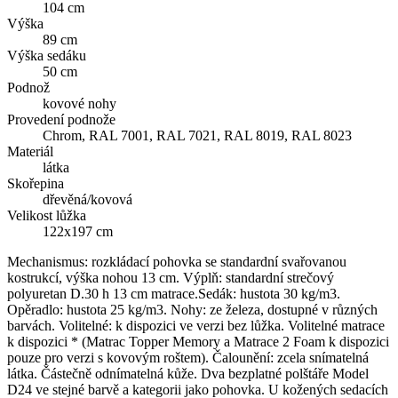
104 cm
Výška
89 cm
Výška sedáku
50 cm
Podnož
kovové nohy
Provedení podnože
Chrom, RAL 7001, RAL 7021, RAL 8019, RAL 8023
Materiál
látka
Skořepina
dřevěná/kovová
Velikost lůžka
122x197 cm
Mechanismus: rozkládací pohovka se standardní svařovanou
kostrukcí, výška nohou 13 cm. Výplň: standardní strečový
polyuretan D.30 h 13 cm matrace.Sedák: hustota 30 kg/m3.
Opěradlo: hustota 25 kg/m3. Nohy: ze železa, dostupné v různých
barvách. Volitelné: k dispozici ve verzi bez lůžka. Volitelné matrace
k dispozici * (Matrac Topper Memory a Matrace 2 Foam k dispozici
pouze pro verzi s kovovým roštem). Čalounění: zcela snímatelná
látka. Částečně odnímatelná kůže. Dva bezplatné polštáře Model
D24 ve stejné barvě a kategorii jako pohovka. U kožených sedacích