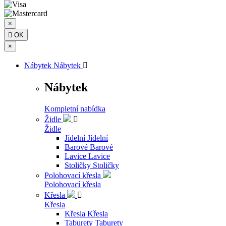
×

OK
×
Nábytek
Nábytek

Nábytek
Kompletní nabídka
Židle

Židle
Jídelní
Jídelní
Barové
Barové
Lavice
Lavice
Stoličky
Stoličky
Polohovací křesla
Polohovací křesla
Křesla

Křesla
Křesla
Křesla
Taburety
Taburety