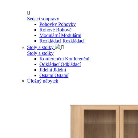

Sedací soupravy
Pohovky
Pohovky
Rohové
Rohové
Modulární
Modulární
Rozkládací
Rozkládací
Stoly a stolky

Stoly a stolky
Konferenční
Konferenční
Odkládací
Odkládací
Jídelní
Jídelní
Ostatní
Ostatní
Úložný nábytek