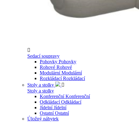

Sedací soupravy
Pohovky
Pohovky
Rohové
Rohové
Modulární
Modulární
Rozkládací
Rozkládací
Stoly a stolky

Stoly a stolky
Konferenční
Konferenční
Odkládací
Odkládací
Jídelní
Jídelní
Ostatní
Ostatní
Úložný nábytek