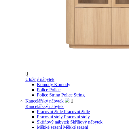

Úložný nábytek
Komody
Komody
Police
Police
Police String
Police String
Kancelářský nábytek

Kancelářský nábytek
Pracovní židle
Pracovní židle
Pracovní stoly
Pracovní stoly
Skříňový nábytek
Skříňový nábytek
Měkké sezení
Měkké sezení