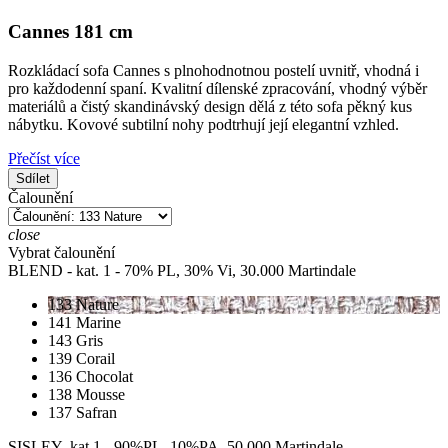
Cannes 181 cm
Rozkládací sofa Cannes s plnohodnotnou postelí uvnitř, vhodná i
pro každodenní spaní. Kvalitní dílenské zpracování, vhodný výběr
materiálů a čistý skandinávský design dělá z této sofa pěkný kus
nábytku. Kovové subtilní nohy podtrhují její elegantní vzhled.
Přečíst více
Sdílet
Čalounění
close
Vybrat čalounění
BLEND - kat. 1 - 70% PL, 30% Vi, 30.000 Martindale
133 Nature
141 Marine
143 Gris
139 Corail
136 Chocolat
138 Mousse
137 Safran
SISLEY- kat.1 - 90%PL, 10%PA, 50.000 Martindale