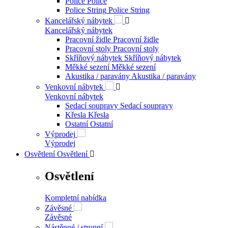
Police
Police
Police String
Police String
Kancelářský nábytek

Kancelářský nábytek
Pracovní židle
Pracovní židle
Pracovní stoly
Pracovní stoly
Skříňový nábytek
Skříňový nábytek
Měkké sezení
Měkké sezení
Akustika / paravány
Akustika / paravány
Venkovní nábytek

Venkovní nábytek
Sedací soupravy
Sedací soupravy
Křesla
Křesla
Ostatní
Ostatní
Výprodej
Výprodej
Osvětlení
Osvětlení

Osvětlení
Kompletní nabídka
Závěsné
Závěsné
Nástěnné / stropní