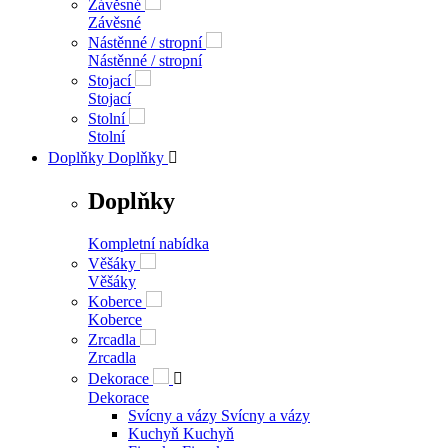
Sedací soupravy
Sedací soupravy
Křesla
Křesla
Ostatní
Ostatní
Výprodej
Výprodej
Osvětlení
Osvětlení

Osvětlení
Kompletní nabídka
Závěsné
Závěsné
Nástěnné / stropní
Nástěnné / stropní
Stojací
Stojací
Stolní
Stolní
Doplňky
Doplňky

Doplňky
Kompletní nabídka