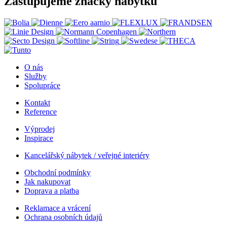

Navštivte naši prodejnu a showroom
Zastupujeme značky nábytku
O nás
Služby
Spolupráce
Kontakt
Reference