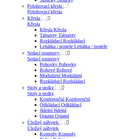
Polohovací křesla
Polohovací křesla
Křesla

Křesla
Křesla
Křesla
Taburety
Taburety
Rozkládací
Rozkládací
Lehátka / postele
Lehátka / postele
Sedací soupravy

Sedací soupravy
Pohovky
Pohovky
Rohové
Rohové
Modulární
Modulární
Rozkládací
Rozkládací
Stoly a stolky

Stoly a stolky
Konferenční
Konferenční
Odkládací
Odkládací
Jídelní
Jídelní
Ostatní
Ostatní
Úložný nábytek

Úložný nábytek
Komody
Komody