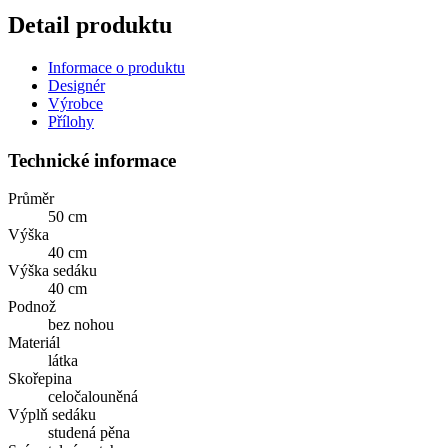
Detail produktu
Informace o produktu
Designér
Výrobce
Přílohy
Technické informace
Průměr
50 cm
Výška
40 cm
Výška sedáku
40 cm
Podnož
bez nohou
Materiál
látka
Skořepina
celočalouněná
Výplň sedáku
studená pěna