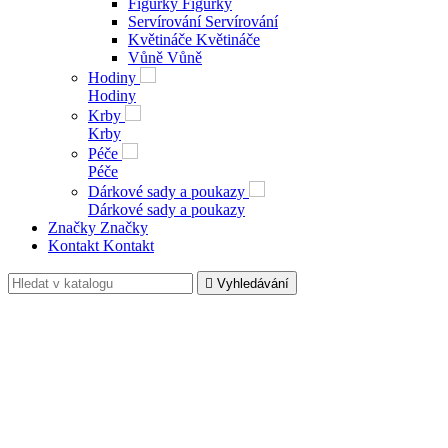
Věšáky
Věšáky
Koberce
Koberce
Zrcadla
Zrcadla
Dekorace

Dekorace
Svícny a vázy
Svícny a vázy
Kuchyň
Kuchyň
Figurky
Figurky
Servírování
Servírování
Květináče
Květináče
Vůně
Vůně
Hodiny
Hodiny
Krby
Krby
Péče
Péče
Dárkové sady a poukazy
Dárkové sady a poukazy
Značky
Značky
Kontakt
Kontakt