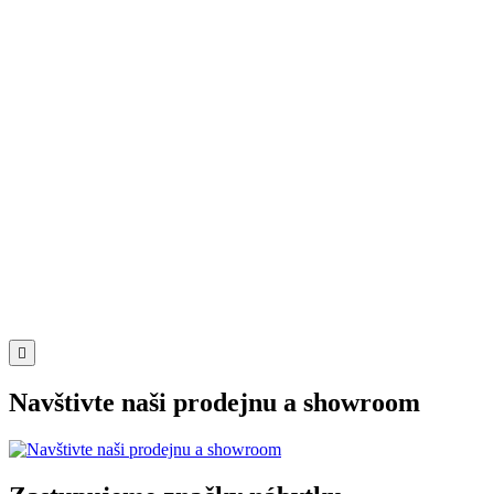
Softline
BonBon
Cena
3 681 Kč
