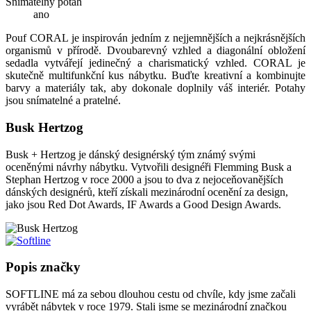
Snímatelný potah
ano
Pouf CORAL je inspirován jedním z nejjemnějších a nejkrásnějších
organismů v přírodě. Dvoubarevný vzhled a diagonální obložení
sedadla vytvářejí jedinečný a charismatický vzhled. CORAL je
skutečně multifunkční kus nábytku. Buďte kreativní a kombinujte
barvy a materiály tak, aby dokonale doplnily váš interiér. Potahy
jsou snímatelné a pratelné.
Busk Hertzog
Busk + Hertzog je dánský designérský tým známý svými
oceněnými návrhy nábytku. Vytvořili designéři Flemming Busk a
Stephan Hertzog v roce 2000 a jsou to dva z nejoceňovanějších
dánských designérů, kteří získali mezinárodní ocenění za design,
jako jsou Red Dot Awards, IF Awards a Good Design Awards.
Popis značky
SOFTLINE má za sebou dlouhou cestu od chvíle, kdy jsme začali
vyrábět nábytek v roce 1979. Stali jsme se mezinárodní značkou