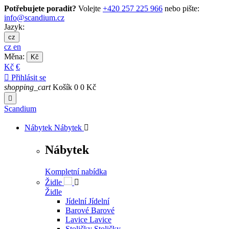
Potřebujete poradit?
Volejte
+420 257 225 966
nebo pište:
info@scandium.cz
Jazyk:
cz
cz
en
Měna:
Kč
Kč
€

Přihlásit se
shopping_cart
Košík
0
0 Kč

Scandium
Nábytek
Nábytek

Nábytek
Kompletní nabídka
Židle

Židle
Jídelní
Jídelní
Barové
Barové
Lavice
Lavice
Stoličky
Stoličky