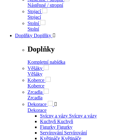
Nástěnné / stropní
Stojací
Stojací
Stolní
Stolní
Doplňky
Doplňky

Doplňky
Kompletní nabídka
Věšáky
Věšáky
Koberce
Koberce
Zrcadla
Zrcadla
Dekorace

Dekorace
Svícny a vázy
Svícny a vázy
Kuchyň
Kuchyň
Figurky
Figurky
Servírování
Servírování
Květináče
Květináče