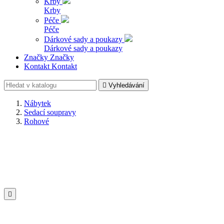
Krby
Krby
Péče
Péče
Dárkové sady a poukazy
Dárkové sady a poukazy
Značky
Značky
Kontakt
Kontakt

Vyhledávání
Nábytek
Sedací soupravy
Rohové
