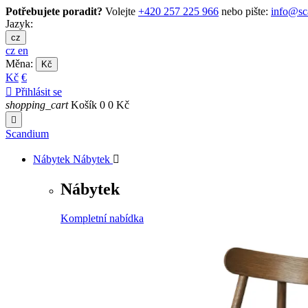
Potřebujete poradit?
Volejte
+420 257 225 966
nebo pište:
info@sc
Jazyk:
cz
cz
en
Měna:
Kč
Kč
€

Přihlásit se
shopping_cart
Košík
0
0 Kč

Scandium
Nábytek
Nábytek

Nábytek
Kompletní nabídka