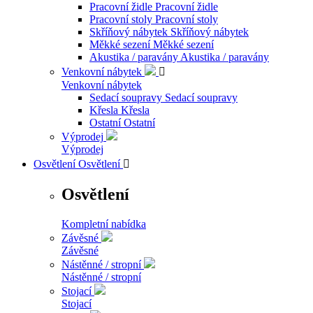
Pracovní židle
Pracovní židle
Pracovní stoly
Pracovní stoly
Skříňový nábytek
Skříňový nábytek
Měkké sezení
Měkké sezení
Akustika / paravány
Akustika / paravány
Venkovní nábytek

Venkovní nábytek
Sedací soupravy
Sedací soupravy
Křesla
Křesla
Ostatní
Ostatní
Výprodej
Výprodej
Osvětlení
Osvětlení

Osvětlení
Kompletní nabídka
Závěsné
Závěsné
Nástěnné / stropní
Nástěnné / stropní
Stojací
Stojací