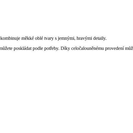
kombinuje měkké oblé tvary s jemnými, hravými detaily.
i můžete poskládat podle potřeby. Díky celočalouněnému provedení může