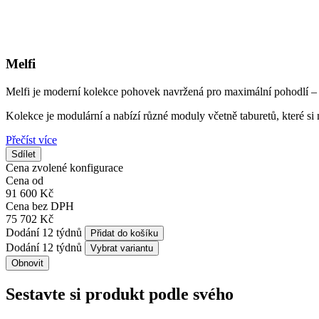
Melfi
Melfi je moderní kolekce pohovek navržená pro maximální pohodlí – 
Kolekce je modulární a nabízí různé moduly včetně taburetů, které s
Přečíst více
Sdílet
Cena zvolené konfigurace
Cena od
91 600 Kč
Cena bez DPH
75 702 Kč
Dodání 12 týdnů
Přidat do košíku
Dodání 12 týdnů
Vybrat variantu
Sestavte si produkt podle svého