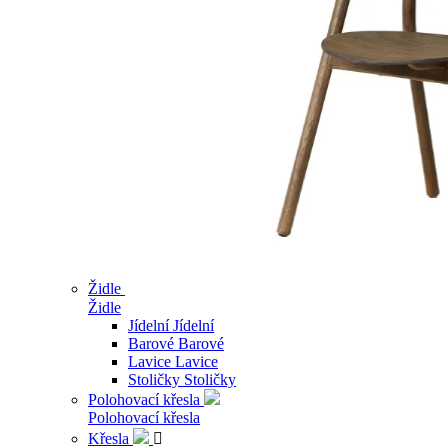
Židle
Židle
Jídelní
Jídelní
Barové
Barové
Lavice
Lavice
Stoličky
Stoličky
Polohovací křesla
Polohovací křesla
Křesla
