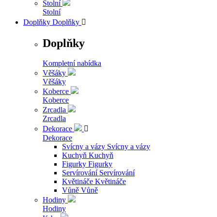
Stolní
Stolní
Doplňky
Doplňky

Doplňky
Kompletní nabídka
Věšáky
Věšáky
Koberce
Koberce
Zrcadla
Zrcadla
Dekorace

Dekorace
Svícny a vázy
Svícny a vázy
Kuchyň
Kuchyň
Figurky
Figurky
Servírování
Servírování
Květináče
Květináče
Vůně
Vůně
Hodiny
Hodiny