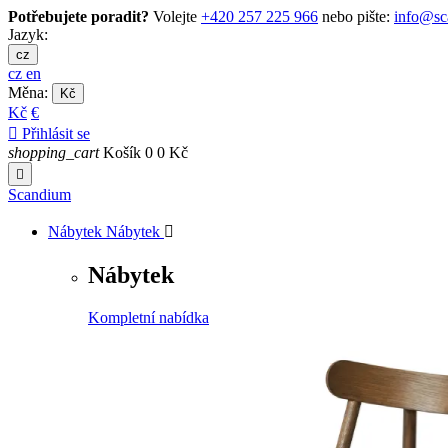
Potřebujete poradit?
Volejte
+420 257 225 966
nebo pište:
info@sc
Jazyk:
cz
cz
en
Měna:
Kč
Kč
€

Přihlásit se
shopping_cart
Košík
0
0 Kč

Scandium
Nábytek
Nábytek

Nábytek
Kompletní nabídka