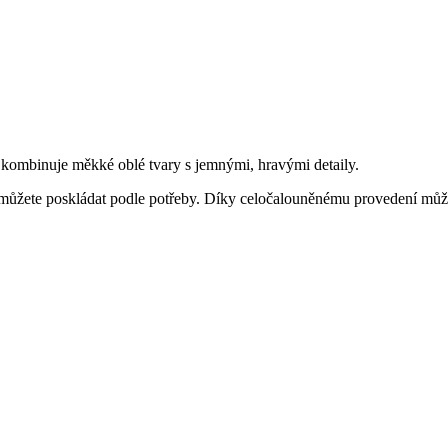
kombinuje měkké oblé tvary s jemnými, hravými detaily.
i můžete poskládat podle potřeby. Díky celočalouněnému provedení může