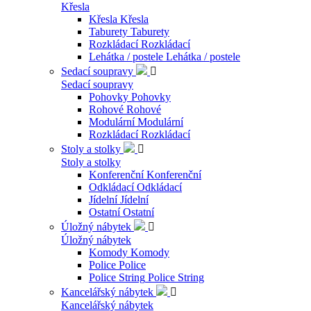
Křesla
Křesla
Křesla
Taburety
Taburety
Rozkládací
Rozkládací
Lehátka / postele
Lehátka / postele
Sedací soupravy

Sedací soupravy
Pohovky
Pohovky
Rohové
Rohové
Modulární
Modulární
Rozkládací
Rozkládací
Stoly a stolky

Stoly a stolky
Konferenční
Konferenční
Odkládací
Odkládací
Jídelní
Jídelní
Ostatní
Ostatní
Úložný nábytek

Úložný nábytek
Komody
Komody
Police
Police
Police String
Police String
Kancelářský nábytek

Kancelářský nábytek