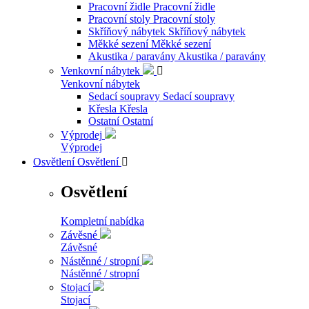
Pracovní židle
Pracovní židle
Pracovní stoly
Pracovní stoly
Skříňový nábytek
Skříňový nábytek
Měkké sezení
Měkké sezení
Akustika / paravány
Akustika / paravány
Venkovní nábytek

Venkovní nábytek
Sedací soupravy
Sedací soupravy
Křesla
Křesla
Ostatní
Ostatní
Výprodej
Výprodej
Osvětlení
Osvětlení

Osvětlení
Kompletní nabídka
Závěsné
Závěsné
Nástěnné / stropní
Nástěnné / stropní
Stojací
Stojací