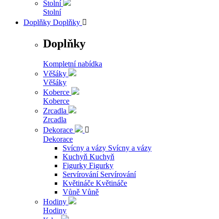
Stolní
Stolní
Doplňky
Doplňky

Doplňky
Kompletní nabídka
Věšáky
Věšáky
Koberce
Koberce
Zrcadla
Zrcadla
Dekorace

Dekorace
Svícny a vázy
Svícny a vázy
Kuchyň
Kuchyň
Figurky
Figurky
Servírování
Servírování
Květináče
Květináče
Vůně
Vůně
Hodiny
Hodiny