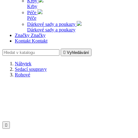
Krby
Krby
Péče
Péče
Dárkové sady a poukazy
Dárkové sady a poukazy
Značky
Značky
Kontakt
Kontakt

Vyhledávání
Nábytek
Sedací soupravy
Rohové
