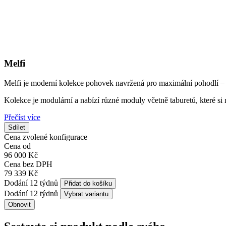
Melfi
Melfi je moderní kolekce pohovek navržená pro maximální pohodlí – 
Kolekce je modulární a nabízí různé moduly včetně taburetů, které s
Přečíst více
Sdílet
Cena zvolené konfigurace
Cena od
96 000 Kč
Cena bez DPH
79 339 Kč
Dodání 12 týdnů
Přidat do košíku
Dodání 12 týdnů
Vybrat variantu