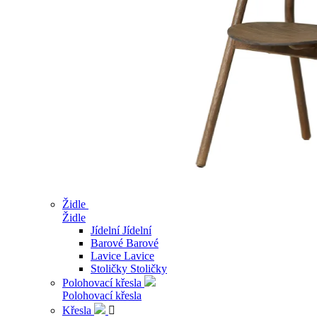
Židle
Židle
Jídelní
Jídelní
Barové
Barové
Lavice
Lavice
Stoličky
Stoličky
Polohovací křesla
Polohovací křesla
Křesla
