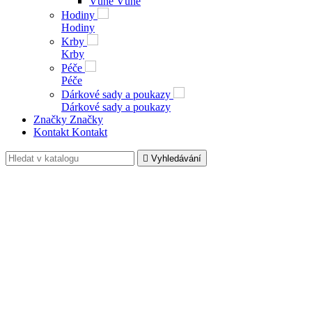
Vůně
Vůně
Hodiny
Hodiny
Krby
Krby
Péče
Péče
Dárkové sady a poukazy
Dárkové sady a poukazy
Značky
Značky
Kontakt
Kontakt

Vyhledávání