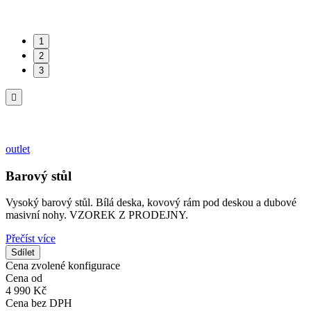
1
2
3

outlet
Barový stůl
Vysoký barový stůl. Bílá deska, kovový rám pod deskou a dubové
masivní nohy. VZOREK Z PRODEJNY.
Přečíst více
Sdílet
Cena zvolené konfigurace
Cena od
4 990 Kč
Cena bez DPH