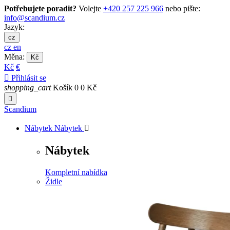
Potřebujete poradit?
Volejte
+420 257 225 966
nebo pište:
info@scandium.cz
Jazyk:
cz
cz
en
Měna:
Kč
Kč
€

Přihlásit se
shopping_cart
Košík
0
0 Kč

Scandium
Nábytek
Nábytek

Nábytek
Kompletní nabídka
Židle