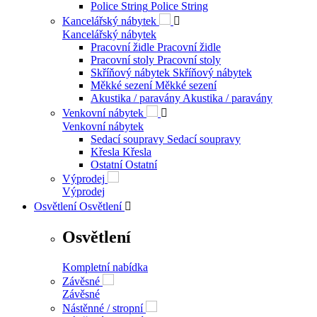
Police String
Police String
Kancelářský nábytek

Kancelářský nábytek
Pracovní židle
Pracovní židle
Pracovní stoly
Pracovní stoly
Skříňový nábytek
Skříňový nábytek
Měkké sezení
Měkké sezení
Akustika / paravány
Akustika / paravány
Venkovní nábytek

Venkovní nábytek
Sedací soupravy
Sedací soupravy
Křesla
Křesla
Ostatní
Ostatní
Výprodej
Výprodej
Osvětlení
Osvětlení

Osvětlení
Kompletní nabídka
Závěsné
Závěsné
Nástěnné / stropní