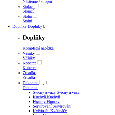
Nástěnné / stropní
Stojací
Stojací
Stolní
Stolní
Doplňky
Doplňky

Doplňky
Kompletní nabídka
Věšáky
Věšáky
Koberce
Koberce
Zrcadla
Zrcadla
Dekorace

Dekorace
Svícny a vázy
Svícny a vázy
Kuchyň
Kuchyň
Figurky
Figurky
Servírování
Servírování
Květináče
Květináče