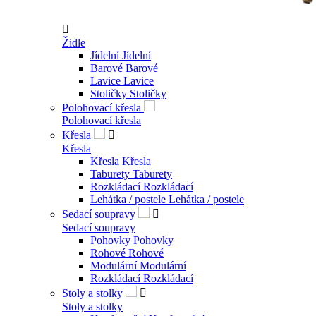

Židle
Jídelní
Jídelní
Barové
Barové
Lavice
Lavice
Stoličky
Stoličky
Polohovací křesla
Polohovací křesla
Křesla

Křesla
Křesla
Křesla
Taburety
Taburety
Rozkládací
Rozkládací
Lehátka / postele
Lehátka / postele
Sedací soupravy

Sedací soupravy
Pohovky
Pohovky
Rohové
Rohové
Modulární
Modulární
Rozkládací
Rozkládací
Stoly a stolky

Stoly a stolky