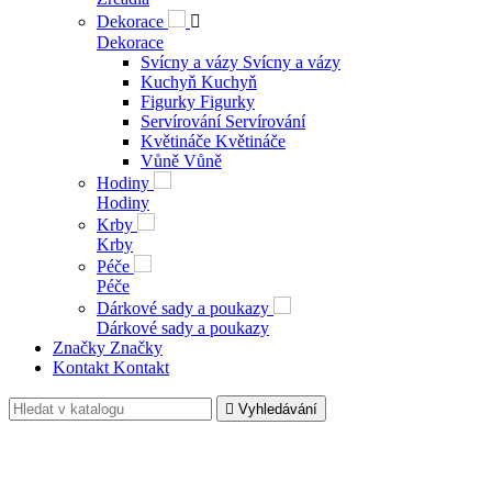
Dekorace

Dekorace
Svícny a vázy
Svícny a vázy
Kuchyň
Kuchyň
Figurky
Figurky
Servírování
Servírování
Květináče
Květináče
Vůně
Vůně
Hodiny
Hodiny
Krby
Krby
Péče
Péče
Dárkové sady a poukazy
Dárkové sady a poukazy
Značky
Značky
Kontakt
Kontakt

Vyhledávání