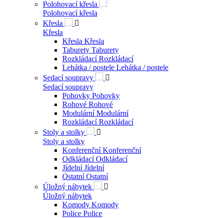
Polohovací křesla
Polohovací křesla
Křesla

Křesla
Křesla
Křesla
Taburety
Taburety
Rozkládací
Rozkládací
Lehátka / postele
Lehátka / postele
Sedací soupravy

Sedací soupravy
Pohovky
Pohovky
Rohové
Rohové
Modulární
Modulární
Rozkládací
Rozkládací
Stoly a stolky

Stoly a stolky
Konferenční
Konferenční
Odkládací
Odkládací
Jídelní
Jídelní
Ostatní
Ostatní
Úložný nábytek

Úložný nábytek
Komody
Komody
Police
Police