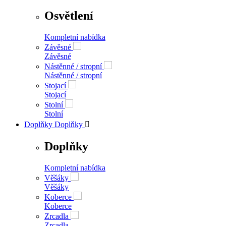
Osvětlení
Kompletní nabídka
Závěsné
Závěsné
Nástěnné / stropní
Nástěnné / stropní
Stojací
Stojací
Stolní
Stolní
Doplňky
Doplňky

Doplňky
Kompletní nabídka
Věšáky
Věšáky
Koberce
Koberce
Zrcadla
Zrcadla