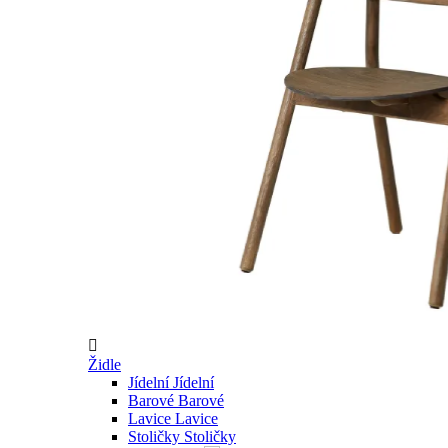

Židle
Jídelní
Jídelní
Barové
Barové
Lavice
Lavice
Stoličky
Stoličky