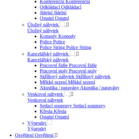
Konferenční
Konferenční
Odkládací
Odkládací
Jídelní
Jídelní
Ostatní
Ostatní
Úložný nábytek

Úložný nábytek
Komody
Komody
Police
Police
Police String
Police String
Kancelářský nábytek

Kancelářský nábytek
Pracovní židle
Pracovní židle
Pracovní stoly
Pracovní stoly
Skříňový nábytek
Skříňový nábytek
Měkké sezení
Měkké sezení
Akustika / paravány
Akustika / paravány
Venkovní nábytek

Venkovní nábytek
Sedací soupravy
Sedací soupravy
Křesla
Křesla
Ostatní
Ostatní
Výprodej
Výprodej
Osvětlení
Osvětlení
