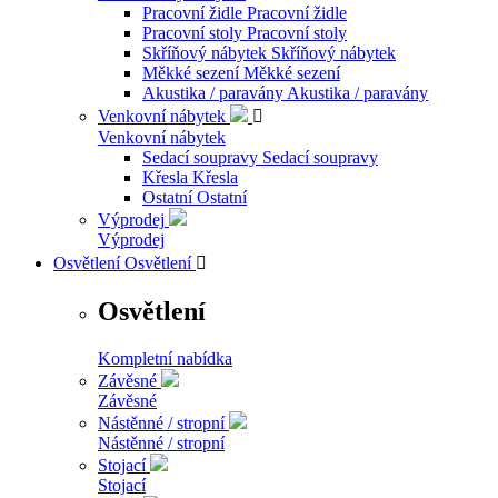
Pracovní židle
Pracovní židle
Pracovní stoly
Pracovní stoly
Skříňový nábytek
Skříňový nábytek
Měkké sezení
Měkké sezení
Akustika / paravány
Akustika / paravány
Venkovní nábytek

Venkovní nábytek
Sedací soupravy
Sedací soupravy
Křesla
Křesla
Ostatní
Ostatní
Výprodej
Výprodej
Osvětlení
Osvětlení

Osvětlení
Kompletní nabídka
Závěsné
Závěsné
Nástěnné / stropní
Nástěnné / stropní
Stojací
Stojací