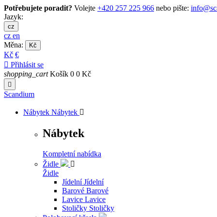
Potřebujete poradit?
Volejte
+420 257 225 966
nebo pište:
info@sc
Jazyk:
cz
cz
en
Měna:
Kč
Kč
€

Přihlásit se
shopping_cart
Košík
0
0 Kč

Scandium
Nábytek
Nábytek

Nábytek
Kompletní nabídka
Židle

Židle
Jídelní
Jídelní
Barové
Barové
Lavice
Lavice
Stoličky
Stoličky