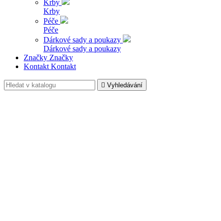
Krby
Krby
Péče
Péče
Dárkové sady a poukazy
Dárkové sady a poukazy
Značky
Značky
Kontakt
Kontakt

Vyhledávání