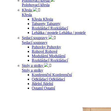
Polohovací křesla
Polohovací křesla
Křesla

Křesla
Křesla
Křesla
Taburety
Taburety
Rozkládací
Rozkládací
Lehátka / postele
Lehátka / postele
Sedací soupravy

Sedací soupravy
Pohovky
Pohovky
Rohové
Rohové
Modulární
Modulární
Rozkládací
Rozkládací
Stoly a stolky

Stoly a stolky
Konferenční
Konferenční
Odkládací
Odkládací
Jídelní
Jídelní
Ostatní
Ostatní