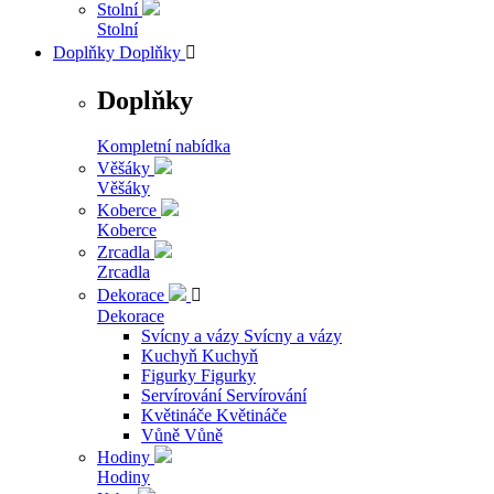
Stolní
Stolní
Doplňky
Doplňky

Doplňky
Kompletní nabídka
Věšáky
Věšáky
Koberce
Koberce
Zrcadla
Zrcadla
Dekorace

Dekorace
Svícny a vázy
Svícny a vázy
Kuchyň
Kuchyň
Figurky
Figurky
Servírování
Servírování
Květináče
Květináče
Vůně
Vůně
Hodiny
Hodiny